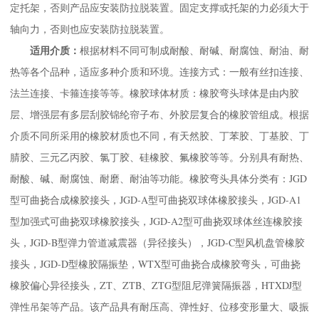
定托架，否则产品应安装防拉脱装置。固定支撑或托架的力必须大于
轴向力，否则也应安装防拉脱装置。
根据材料不同可制成耐酸、耐碱、耐腐蚀、耐油、耐
适用介质：
热等各个品种，适应多种介质和环境。连接方式：一般有丝扣连接、
法兰连接、卡箍连接等等。橡胶球体材质：橡胶弯头球体是由内胶
层、增强层有多层刮胶锦纶帘子布、外胶层复合的橡胶管组成。根据
介质不同所采用的橡胶材质也不同，有天然胶、丁苯胶、丁基胶、丁
腈胶、三元乙丙胶、氯丁胶、硅橡胶、氟橡胶等等。分别具有耐热、
耐酸、碱、耐腐蚀、耐磨、耐油等功能。橡胶弯头具体分类有：JGD
型可曲挠合成橡胶接头，JGD-A型可曲挠双球体橡胶接头，JGD-A1
型加强式可曲挠双球橡胶接头，JGD-A2型可曲挠双球体丝连橡胶接
头，JGD-B型弹力管道减震器（异径接头），JGD-C型风机盘管橡胶
接头，JGD-D型橡胶隔振垫，WTX型可曲挠合成橡胶弯头，可曲挠
橡胶偏心异径接头，ZT、ZTB、ZTG型阻尼弹簧隔振器，HTXDJ型
弹性吊架等产品。该产品具有耐压高、弹性好、位移变形量大、吸振