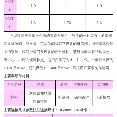
YSTF-
1.0
1.1
1.0
10
YSTF-
1.6
1.76
1.6
16
Y型过滤器是输送介质的管道系统不可缺少的一种装置，通常安
装在减压阀、泄压阀、定水位阀或其它设备的进口端，用来清除介质
中的杂质，以保护阀门及设备的正常使用。该过滤器具有结构先进，
阻力小，排污方便等特点。适用介质可为水、油、气。一般通水网为
18-30目/cm2，通气网为100-480目/cm2，可按用户要求制作滤网。
主要零部件材料：
零件名称
管体
滤网
伸缩拉杆
O
型圈
灰铸铁和球墨
材料
不锈钢
碳钢镀锌
丁腈橡胶
铸铁铸钢
主要连接尺寸参数法兰连接尺寸：HG20592-97
标准：